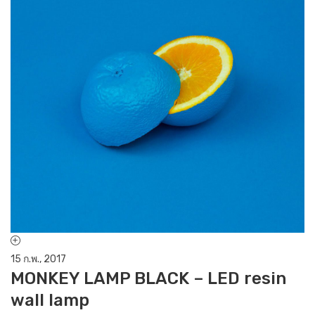
15 ก.พ., 2017
15
MONKEY LAMP BLACK – LED resin
L
wall lamp
a