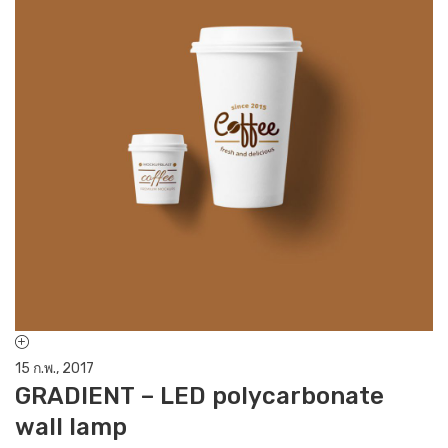
15 ก.พ., 2017
15
GRADIENT – LED polycarbonate
M
wall lamp
w